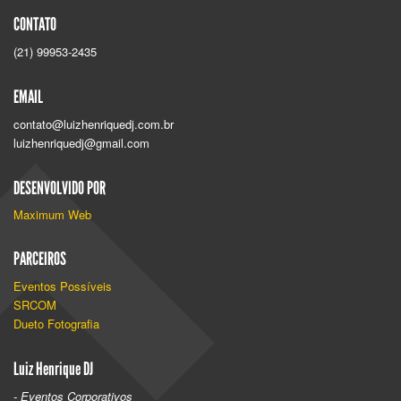
CONTATO
(21) 99953-2435
EMAIL
contato@luizhenriquedj.com.br
luizhenriquedj@gmail.com
DESENVOLVIDO POR
Maximum Web
PARCEIROS
Eventos Possíveis
SRCOM
Dueto Fotografia
Luiz Henrique DJ
- Eventos Corporativos