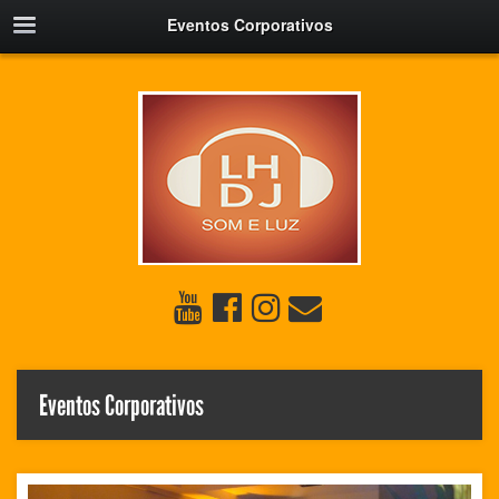
Eventos Corporativos
Eventos Corporativos